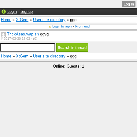
Login
·
Signup
Home
»
XtGem
»
User site directory
» ggg
Login to reply
·
From end
TrickAsas.wap.sh
ggvg
#
2017-03-30 18:03 ·
(0)
Home
»
XtGem
»
User site directory
» ggg
Online: Guests: 1