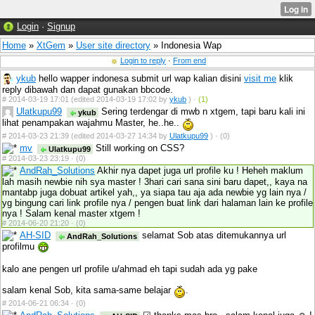
Login
·
Signup
Home
»
XtGem
»
User site directory
» Indonesia Wap
Login to reply
·
From end
ykub
hello wapper indonesa submit url wap kalian disini
visit me
klik
reply dibawah dan dapat gunakan bbcode.
#
2014-03-19 17:01 (edited 2014-03-19 17:02 by
ykub
) ·
(1)
Ulatkupu99
Sering terdengar di mwb n xtgem, tapi baru kali ini
ykub
lihat penampakan wajahmu Master, he..he..
#
2014-03-23 21:39 (edited 2014-03-27 14:34 by
Ulatkupu99
) ·
(0)
mv
Still working on CSS?
Ulatkupu99
#
2014-03-23 23:19 ·
(0)
AndRah_Solutions
Akhir nya dapet juga url profile ku ! Heheh maklum
lah masih newbie nih sya master ! 3hari cari sana sini baru dapet,, kaya na
mantabp juga dobuat artikel yah,, ya siapa tau aja ada newbie yg lain nya /
yg bingung cari link profile nya / pengen buat link dari halaman lain ke profile
nya ! Salam kenal master xtgem !
#
2014-06-20 21:20 ·
(0)
AH-SID
selamat Sob atas ditemukannya url
AndRah_Solutions
profilmu
kalo ane pengen url profile u/ahmad eh tapi sudah ada yg pake
salam kenal Sob, kita sama-same belajar
.
#
2014-06-21 06:34 ·
(0)