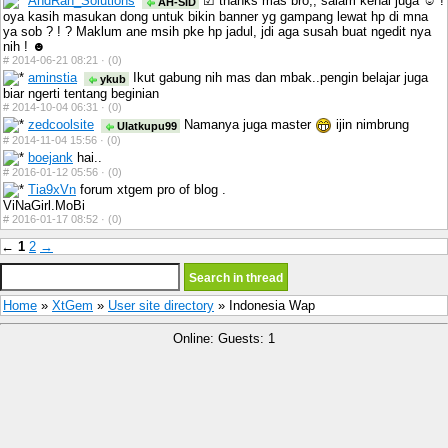
AndRah_Solutions
☑ thanks mas bro,, salam kenal juga ☺ !
AH-SID
oya kasih masukan dong untuk bikin banner yg gampang lewat hp di mna
ya sob ? ! ? Maklum ane msih pke hp jadul, jdi aga susah buat ngedit nya
nih ! ☻
#
2014-06-21 08:21 ·
(0)
aminstia
Ikut gabung nih mas dan mbak..pengin belajar juga
ykub
biar ngerti tentang beginian
#
2014-10-04 06:31 ·
(0)
zedcoolsite
Namanya juga master
ijin nimbrung
Ulatkupu99
#
2014-11-04 15:56 ·
(0)
boejank
hai..
#
2016-01-12 05:56 ·
(0)
Tia9xVn
forum xtgem pro of blog .
ViNaGirl.MoBi
#
2016-01-17 08:52 ·
(0)
←
1
2
→
Home
»
XtGem
»
User site directory
» Indonesia Wap
Online: Guests: 1