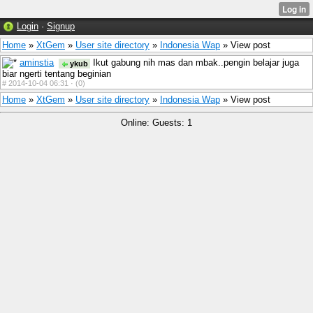
Login
·
Signup
Home
»
XtGem
»
User site directory
»
Indonesia Wap
» View post
aminstia
Ikut gabung nih mas dan mbak..pengin belajar juga
ykub
biar ngerti tentang beginian
#
2014-10-04 06:31 ·
(0)
Home
»
XtGem
»
User site directory
»
Indonesia Wap
» View post
Online: Guests: 1